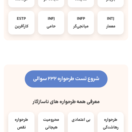
ESTP
INFJ
INFP
INTJ
معمار
میانجی‌گر
حامی
کارآفرین
شروع تست طرحواره 232 سوالی
معرفی همه طرحواره های ناسازگار
طرحواره
بی اعتمادی
محرومیت
طرحواره
رهاشدگی
هیجانی
نقص