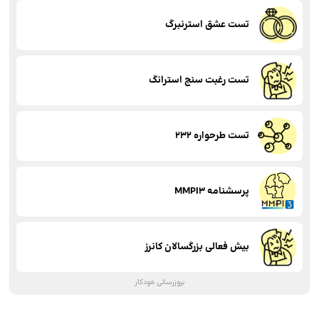
تست عشق استرنبرگ
تست رغبت سنج استرانگ
تست طرحواره 232
پرسشنامه MMPI3
بیش فعالی بزرگسالان کانرز
بروزرسانی خودکار