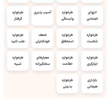
انزوای
طرحواره
آسیب پذیری
طرحواره
اجتماعی
وابستگی
گرفتار
طرحواره
طرحواره
ضعف
طرحواره
شکست
استحقاق
خودکنترلی
جلب تایید
طرحواره
طرحواره
معیارهای
طرحواره
ایثارگری
اطلاعت
سختگیرانه
تنبیه
بازداری
طرحواره
هیجانی
بدبینی