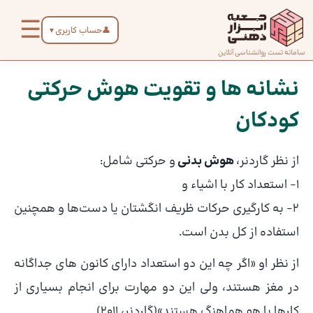
رش
☰
ه
👤
حساب کاربری
▼
حتوا
صفحه
سامانه تست روانشناسی آنلاین
پیمایش
اصلی
نوشته
نشانه ها و تقویت هوش حرکتی
کودکان
درباره
ما
از نظر گاردنر،
هوش بدنی
و حرکتی شامل:
تماس
۱- استعداد کار با اشیاء و
با ما
۲- به کارگیری حرکات ظریف انگشتان یا دست‌ها و همچنین
استفاده از کل بدن است.
دسته‌بندی
از نظر او «اگر چه این دو استعداد دارای کانون های جداگانه
تست‌ها
در مغز هستند، ولی این دو مهارت برای انجام بسیاری از
کارها با هم هماهنگ هستند»(گاردنر، ۲۰۱۱).