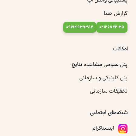
پشتیبانی واتس آپ
گزارش خطا
09194939382
02126722135
امکانات
پنل عمومی مشاهده نتایج
پنل کلینیکی و سازمانی
تخفیفات سازمانی
شبکه‌های اجتماعی
اینستاگرام