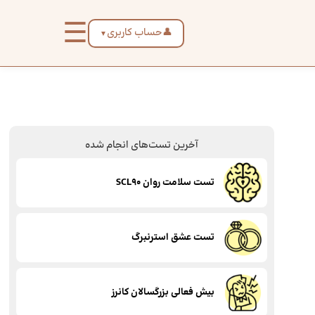
☰
👤
حساب کاربری
▼
آخرین تست‌های انجام شده
تست سلامت روان SCL90
تست عشق استرنبرگ
بیش فعالی بزرگسالان کانرز