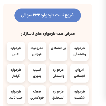
شروع تست طرحواره 232 سوالی
معرفی همه طرحواره های ناسازگار
طرحواره
بی اعتمادی
محرومیت
طرحواره
رهاشدگی
هیجانی
نقص
انزوای
طرحواره
آسیب
طرحواره
اجتماعی
وابستگی
پذیری
گرفتار
طرحواره
طرحواره
ضعف
طرحواره
شکست
استحقاق
خودکنترلی
جلب تایید