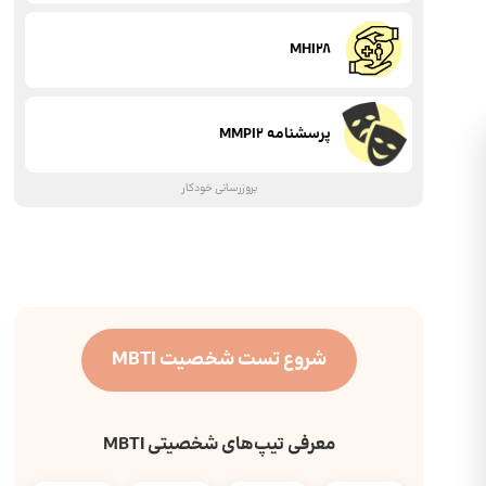
MHI28
پرسشنامه MMPI2
بروزرسانی خودکار
شروع تست شخصیت MBTI
معرفی تیپ‌های شخصیتی MBTI