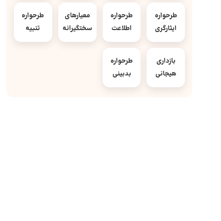
طرحواره
طرحواره
معیارهای
طرحواره
ایثارگری
اطلاعت
سختگیرانه
تنبیه
بازداری
طرحواره
هیجانی
بدبینی