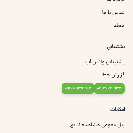
تماس با ما
مجله
پشتیبانی
پشتیبانی واتس آپ
گزارش خطا
09194939382
02126722135
امکانات
پنل عمومی مشاهده نتایج