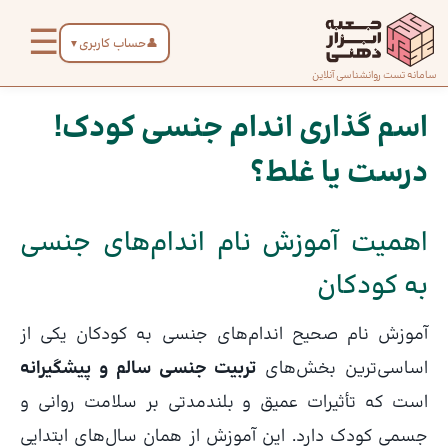
رش
☰
ه
👤
حساب کاربری
▼
حتوا
صفحه
سامانه تست روانشناسی آنلاین
پیمایش
اصلی
نوشته
اسم گذاری اندام ­جنسی کودک!
درست یا غلط؟
درباره
ما
اهمیت آموزش نام اندام‌های جنسی
تماس
به کودکان
با ما
آموزش نام صحیح اندام‌های جنسی به کودکان یکی از
دسته‌بندی
اساسی‌ترین بخش‌های
تربیت جنسی سالم و پیشگیرانه
تست‌ها
است که تأثیرات عمیق و بلندمدتی بر سلامت روانی و
جسمی کودک دارد. این آموزش از همان سال‌های ابتدایی