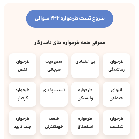
شروع تست طرحواره 232 سوالی
معرفی همه طرحواره های ناسازگار
طرحواره
بی اعتمادی
محرومیت
طرحواره
رهاشدگی
هیجانی
نقص
انزوای
طرحواره
آسیب پذیری
طرحواره
اجتماعی
وابستگی
گرفتار
طرحواره
طرحواره
ضعف
طرحواره
شکست
استحقاق
خودکنترلی
جلب تایید