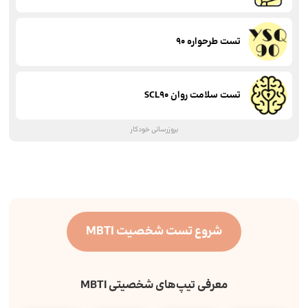
تست طرحواره 90
تست سلامت روان SCL90
بروزرسانی خودکار
شروع تست شخصیت MBTI
معرفی تیپ‌های شخصیتی MBTI