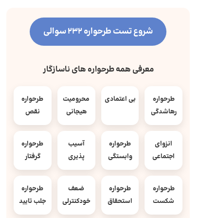
شروع تست طرحواره 232 سوالی
معرفی همه طرحواره های ناسازگار
طرحواره
بی اعتمادی
محرومیت
طرحواره
رهاشدگی
هیجانی
نقص
انزوای
طرحواره
آسیب
طرحواره
اجتماعی
وابستگی
پذیری
گرفتار
طرحواره
طرحواره
ضعف
طرحواره
شکست
استحقاق
خودکنترلی
جلب تایید