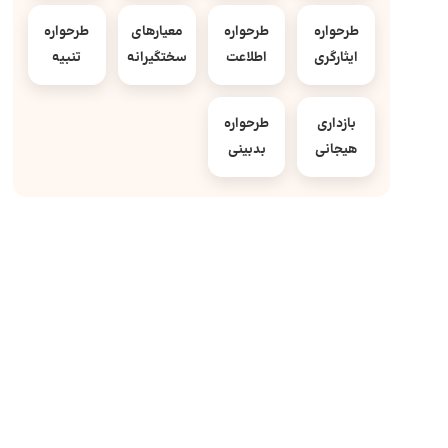
طرحواره
طرحواره
معیارهای
طرحواره
ایثارگری
اطلاعت
سختگیرانه
تنبیه
بازداری
طرحواره
هیجانی
بدبینی