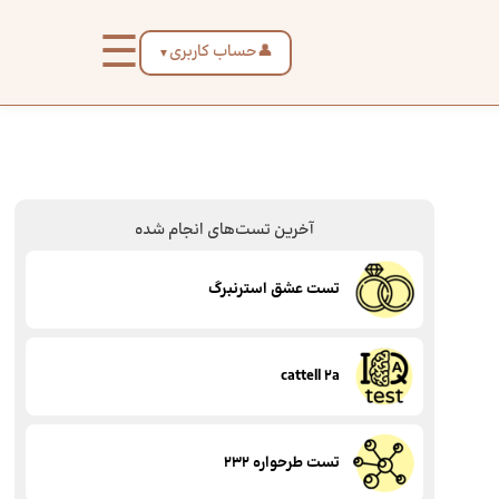
☰
👤
حساب کاربری
▼
آخرین تست‌های انجام شده
تست عشق استرنبرگ
cattell 2a
تست طرحواره 232