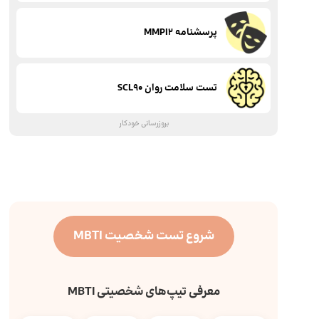
پرسشنامه MMPI2
تست سلامت روان SCL90
بروزرسانی خودکار
شروع تست شخصیت MBTI
معرفی تیپ‌های شخصیتی MBTI