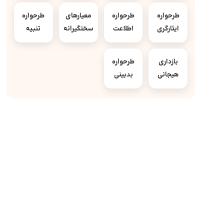
طرحواره
طرحواره
معیارهای
طرحواره
ایثارگری
اطلاعت
سختگیرانه
تنبیه
بازداری
طرحواره
هیجانی
بدبینی