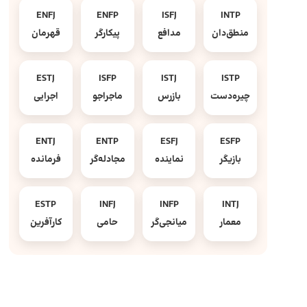
ENFJ
ENFP
ISFJ
INTP
منطق‌دان
مدافع
پیکارگر
قهرمان
ESTJ
ISFP
ISTJ
ISTP
چیره‌دست
بازرس
ماجراجو
اجرایی
ENTJ
ENTP
ESFJ
ESFP
بازیگر
نماینده
مجادله‌گر
فرمانده
ESTP
INFJ
INFP
INTJ
معمار
میانجی‌گر
حامی
کارآفرین