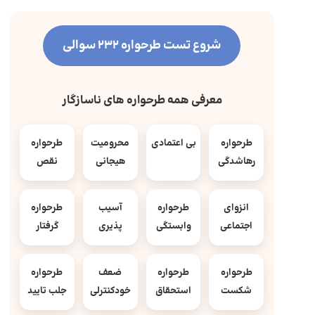
شروع تست طرحواره 232 سوالی
معرفی همه طرحواره های ناسازگار
طرحواره
بی اعتمادی
محرومیت
طرحواره
رهاشدگی
هیجانی
نقص
انزوای
طرحواره
آسیب
طرحواره
اجتماعی
وابستگی
پذیری
گرفتار
طرحواره
طرحواره
ضعف
طرحواره
شکست
استحقاق
خودکنترلی
جلب تایید